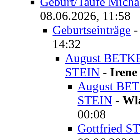
Geburt/Taufe Mich
08.06.2026, 11:58
Geburtseinträge
14:32
August BETKE
STEIN
-
Irene
August BET
STEIN
-
Wl
00:08
Gottfried S