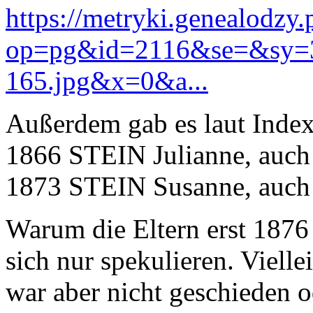
https://metryki.genealodzy.
op=pg&id=2116&se=&sy=
165.jpg&x=0&a...
Außerdem gab es laut Index
1866 STEIN Julianne, auch
1873 STEIN Susanne, auch 
Warum die Eltern erst 1876 
sich nur spekulieren. Vielle
war aber nicht geschieden 