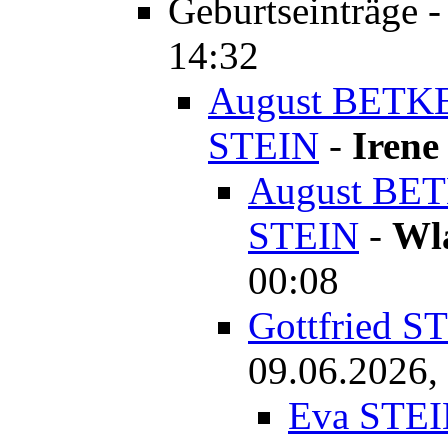
Geburtseinträge
14:32
August BETKE
STEIN
-
Irene
August BET
STEIN
-
Wl
00:08
Gottfried S
09.06.2026,
Eva STEI