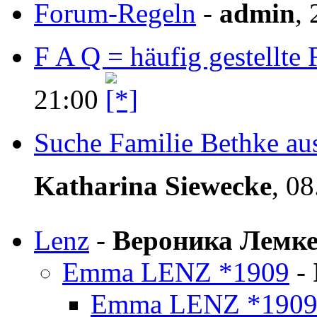
Forum-Regeln
-
admin
,
F A Q = häufig gestellte 
21:00
Suche Familie Bethke au
Katharina Siewecke
,
08
Lenz
-
Вероника Лемк
Emma LENZ *1909
-
Emma LENZ *190