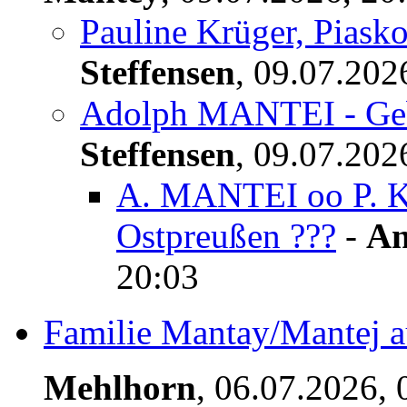
Pauline Krüger, Piask
Steffensen
,
09.07.202
Adolph MANTEI - Geb
Steffensen
,
09.07.202
A. MANTEI oo P. K
Ostpreußen ???
-
An
20:03
Familie Mantay/Mantej 
Mehlhorn
,
06.07.2026,