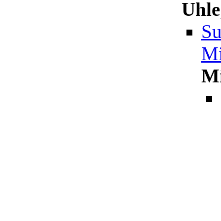
Uhle
Su
Mi
M