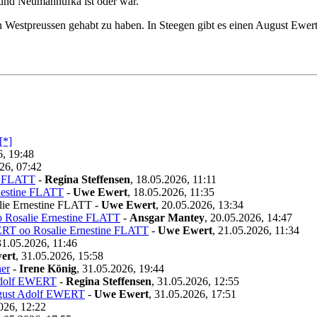
 und Neumannufka ist oder war.
in Westpreussen gehabt zu haben. In Steegen gibt es einen August Ewer
6, 19:48
26, 07:42
e FLATT
-
Regina Steffensen
,
18.05.2026, 11:11
nestine FLATT
-
Uwe Ewert
,
18.05.2026, 11:35
lie Ernestine FLATT
-
Uwe Ewert
,
20.05.2026, 13:34
 Rosalie Ernestine FLATT
-
Ansgar Mantey
,
20.05.2026, 14:47
ERT oo Rosalie Ernestine FLATT
-
Uwe Ewert
,
21.05.2026, 11:34
31.05.2026, 11:46
ert
,
31.05.2026, 15:58
er
-
Irene König
,
31.05.2026, 19:44
Adolf EWERT
-
Regina Steffensen
,
31.05.2026, 12:55
gust Adolf EWERT
-
Uwe Ewert
,
31.05.2026, 17:51
026, 12:22