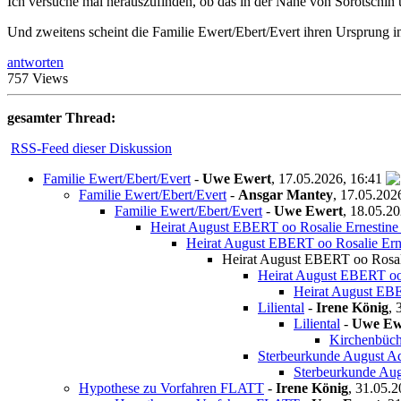
Ich versuche mal herauszufinden, ob das in der Nähe von Sorotschin
Und zweitens scheint die Familie Ewert/Ebert/Evert ihren Ursprung 
antworten
757 Views
gesamter Thread:
RSS-Feed dieser Diskussion
Familie Ewert/Ebert/Evert
-
Uwe Ewert
,
17.05.2026, 16:41
Familie Ewert/Ebert/Evert
-
Ansgar Mantey
,
17.05.202
Familie Ewert/Ebert/Evert
-
Uwe Ewert
,
18.05.20
Heirat August EBERT oo Rosalie Ernestin
Heirat August EBERT oo Rosalie Er
Heirat August EBERT oo Rosa
Heirat August EBERT oo
Heirat August EB
Liliental
-
Irene König
,
Liliental
-
Uwe Ew
Kirchenbüch
Sterbeurkunde August 
Sterbeurkunde Au
Hypothese zu Vorfahren FLATT
-
Irene König
,
31.05.2