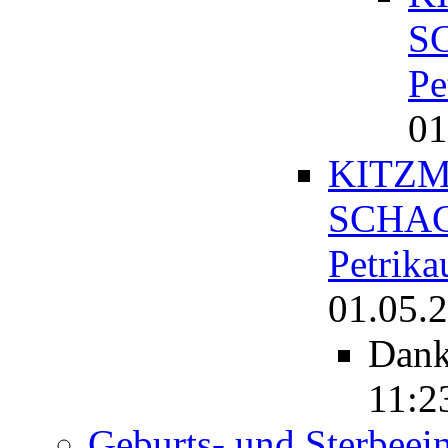
S
Pe
01
KITZM
SCHAC
Petrika
01.05.2
Dan
11:2
Geburts- und Sterbeei