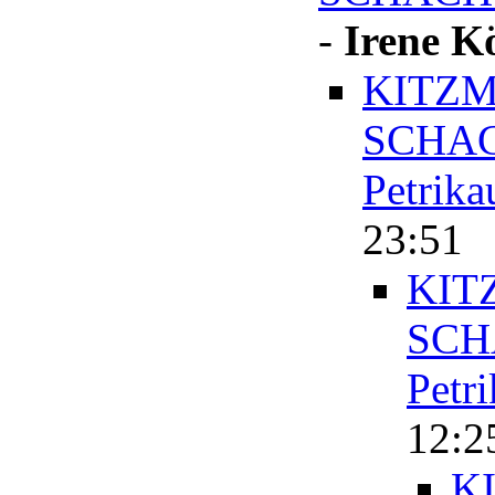
-
Irene K
KITZM
SCHAC
Petrika
23:51
KIT
SCH
Petr
12:2
K