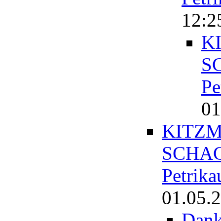
12:2
K
S
Pe
01
KITZM
SCHAC
Petrika
01.05.2
Dan