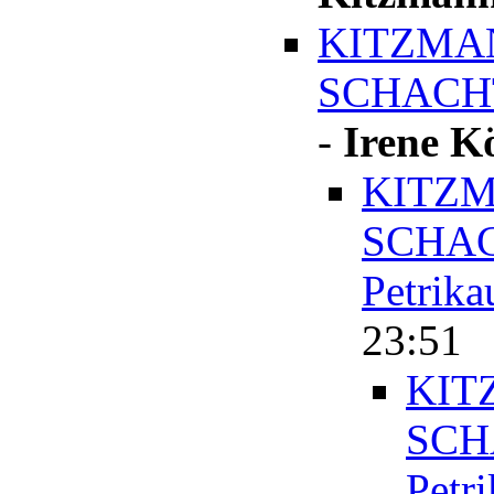
KITZMA
SCHACHT
-
Irene K
KITZM
SCHAC
Petrika
23:51
KIT
SCH
Petr