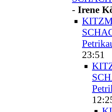
-
Irene K
KITZM
SCHAC
Petrika
23:51
KIT
SCH
Petr
12:2
K