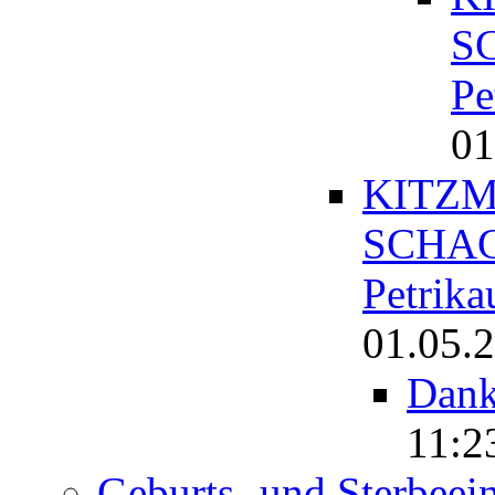
S
Pe
01
KITZM
SCHAC
Petrika
01.05.2
Dan
11:2
Geburts- und Sterbeei