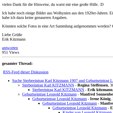
vielen Dank für die Hinweise, du warst mir eine große Hilfe. :D
Ich habe noch einige Bilder aus Wolhynien aus den 1920er-Jahren. E
habe ich dazu keine genaueren Angaben.
Könnten solche Fotos in eine Art Sammlung aufgenommen werden? Ode
Liebe Grüße
Erik Kitzmann
antworten
951 Views
gesamter Thread:
RSS-Feed dieser Diskussion
Suche Sterbeeintrag Karl Kitzmann 1907 und Geburtseintrag 
Sterbeeintrag Karl KITZMANN
-
Regina Steffensen
,
3
Sterbeeintrag Karl KITZMANN
-
Erik kitzmann
Geburtseintrag Leopold Kitzmann
-
Manfred Sonnenbe
Geburtseintrag Leopold Kitzmann
-
Irene König
,
Geburtseintrag Leopold Kitzmann
-
Manfre
Geburtseintrag Leopold Kitzmann
-
E
Kinder von Leopold Kitzmann