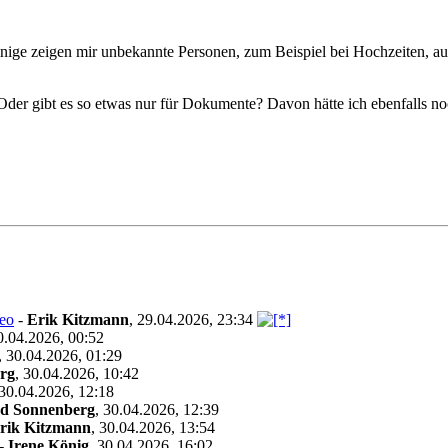
inige zeigen mir unbekannte Personen, zum Beispiel bei Hochzeiten, a
r gibt es so etwas nur für Dokumente? Davon hätte ich ebenfalls noc
Leo
-
Erik Kitzmann
,
29.04.2026, 23:34
0.04.2026, 00:52
,
30.04.2026, 01:29
rg
,
30.04.2026, 10:42
30.04.2026, 12:18
d Sonnenberg
,
30.04.2026, 12:39
rik Kitzmann
,
30.04.2026, 13:54
-
Irene König
,
30.04.2026, 16:02