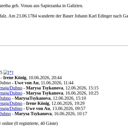
etha geb. Vonau aus Sapiezanka in Galizien.
falz. Am 23.06.1784 wanderte der Bauer Johann Karl Edinger nach Gal
45
-
Irene König
,
10.06.2026, 20:44
/Dubno
-
Uwe von Au
,
11.06.2026, 11:44
enaja/Dubno
-
Marysa Tsykanova
,
12.06.2026, 15:15
enaja/Dubno
-
Marysa Tsykanova
,
16.06.2026, 10:25
/Dubno
-
MarysaTsykanova
,
12.06.2026, 15:10
enaja/Dubno
-
Irene König
,
12.06.2026, 19:29
enaja/Dubno
-
Uwe von Au
,
13.06.2026, 09:57
/Dubno
-
Marysa Tsykanova
,
16.06.2026, 10:17
online (0 registrierte, 40 Gäste)