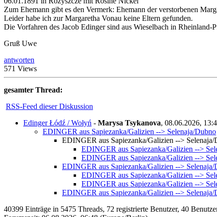
06.01.1891 in Rozyszcze mit Rosine Nickel
Zum Ehemann gibt es den Vermerk: Ehemann der verstorbenen Margar
Leider habe ich zur Margaretha Vonau keine Eltern gefunden.
Die Vorfahren des Jacob Edinger sind aus Wieselbach in Rheinland-P
Gruß Uwe
antworten
571 Views
gesamter Thread:
RSS-Feed dieser Diskussion
Edinger Łódź / Wołyń
-
Marysa Tsykanova
,
08.06.2026, 13:
EDINGER aus Sapiezanka/Galizien --> Selenaja/Dubno
EDINGER aus Sapiezanka/Galizien --> Selenaja
EDINGER aus Sapiezanka/Galizien --> Sel
EDINGER aus Sapiezanka/Galizien --> Sel
EDINGER aus Sapiezanka/Galizien --> Selenaja
EDINGER aus Sapiezanka/Galizien --> Sel
EDINGER aus Sapiezanka/Galizien --> Sel
EDINGER aus Sapiezanka/Galizien --> Selenaja
40399 Einträge in 5475 Threads, 72 registrierte Benutzer, 40 Benutzer 