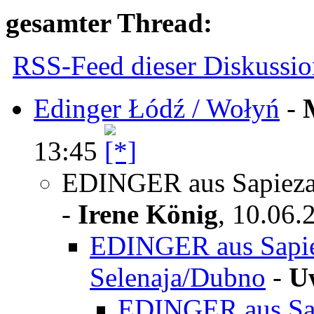
gesamter Thread:
RSS-Feed dieser Diskussio
Edinger Łódź / Wołyń
-
13:45
EDINGER aus Sapiezan
-
Irene König
,
10.06.
EDINGER aus Sapiez
Selenaja/Dubno
-
U
EDINGER aus Sap