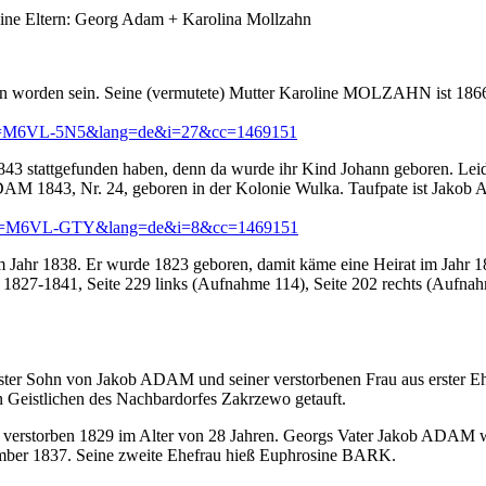
eine Eltern: Georg Adam + Karolina Mollzahn
ren worden sein. Seine (vermutete) Mutter Karoline MOLZAHN ist 1866 v
?wc=M6VL-5N5&lang=de&i=27&cc=1469151
attgefunden haben, denn da wurde ihr Kind Johann geboren. Leider
nn ADAM 1843, Nr. 24, geboren in der Kolonie Wulka. Taufpate ist Ja
G?wc=M6VL-GTY&lang=de&i=8&cc=1469151
 Jahr 1838. Er wurde 1823 geboren, damit käme eine Heirat im Jahr 1842
1827-1841, Seite 229 links (Aufnahme 114), Seite 202 rechts (Aufnahme
ter Sohn von Jakob ADAM und seiner verstorbenen Frau aus erster Eh
 Geistlichen des Nachbardorfes Zakrzewo getauft.
rstorben 1829 im Alter von 28 Jahren. Georgs Vater Jakob ADAM wurd
mber 1837. Seine zweite Ehefrau hieß Euphrosine BARK.