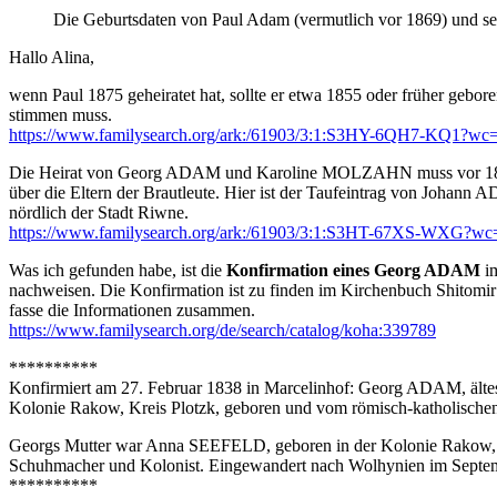
Die Geburtsdaten von Paul Adam (vermutlich vor 1869) und s
Hallo Alina,
wenn Paul 1875 geheiratet hat, sollte er etwa 1855 oder früher gebo
stimmen muss.
https://www.familysearch.org/ark:/61903/3:1:S3HY-6QH7-KQ1
Die Heirat von Georg ADAM und Karoline MOLZAHN muss vor 1843 st
über die Eltern der Brautleute. Hier ist der Taufeintrag von Joha
nördlich der Stadt Riwne.
https://www.familysearch.org/ark:/61903/3:1:S3HT-67XS-WX
Was ich gefunden habe, ist die
Konfirmation eines Georg ADAM
im
nachweisen. Die Konfirmation ist zu finden im Kirchenbuch Shitomir 
fasse die Informationen zusammen.
https://www.familysearch.org/de/search/catalog/koha:339789
**********
Konfirmiert am 27. Februar 1838 in Marcelinhof: Georg ADAM, ältes
Kolonie Rakow, Kreis Plotzk, geboren und vom römisch-katholischen
Georgs Mutter war Anna SEEFELD, geboren in der Kolonie Rakow, ve
Schuhmacher und Kolonist. Eingewandert nach Wolhynien im Septe
**********