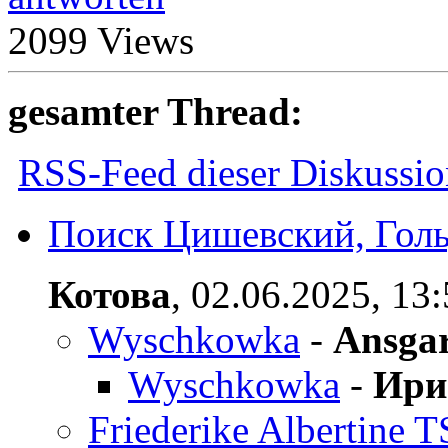
2099 Views
gesamter Thread:
RSS-Feed dieser Diskussio
Поиск Цишевский, Голь
Котова
,
02.06.2025, 13
Wyschkowka
-
Ansga
Wyschkowka
-
Ири
Friederike Alberti