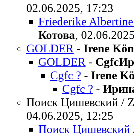
02.06.2025, 17:23
Friederike Alber
Котова
,
02.06.2025
GOLDER
-
Irene Kön
GOLDER
-
CgfcИр
Cgfc ?
-
Irene K
Cgfc ?
-
Ирина
Поиск Цишевский /
04.06.2025, 12:25
Поиск Цишевский