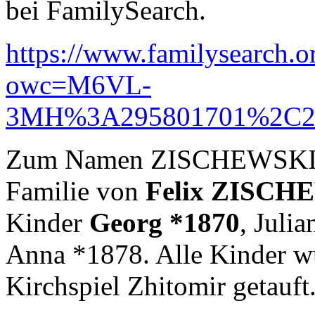
bei FamilySearch.
https://www.familysearch.o
owc=M6VL-
3MH%3A295801701%2C29
Zum Namen ZISCHEWSKI (un
Familie von
Felix ZISCH
Kinder
Georg *1870
, Juli
Anna *1878. Alle Kinder w
Kirchspiel Zhitomir getauft