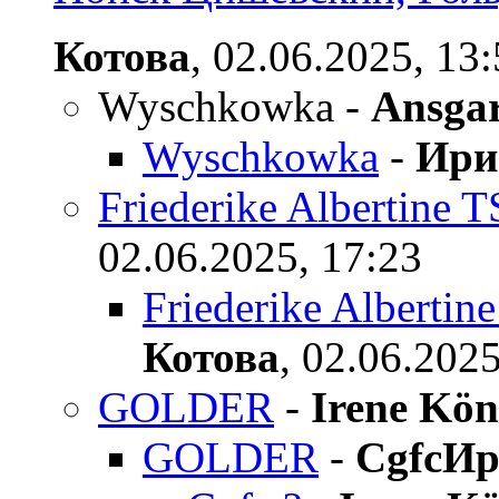
Котова
,
02.06.2025, 13
Wyschkowka
-
Ansga
Wyschkowka
-
Ири
Friederike Alberti
02.06.2025, 17:23
Friederike Alber
Котова
,
02.06.2025
GOLDER
-
Irene Kön
GOLDER
-
CgfcИр