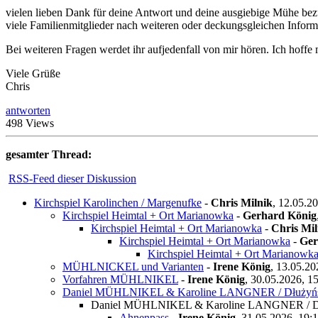
vielen lieben Dank für deine Antwort und deine ausgiebige Mühe bezü
viele Familienmitglieder nach weiteren oder deckungsgleichen Inform
Bei weiteren Fragen werdet ihr aufjedenfall von mir hören. Ich hoff
Viele Grüße
Chris
antworten
498 Views
gesamter Thread:
RSS-Feed dieser Diskussion
Kirchspiel Karolinchen / Margenufke
-
Chris Milnik
,
12.05.2
Kirchspiel Heimtal + Ort Marianowka
-
Gerhard König
Kirchspiel Heimtal + Ort Marianowka
-
Chris Mil
Kirchspiel Heimtal + Ort Marianowka
-
Ger
Kirchspiel Heimtal + Ort Marianowk
MÜHLNICKEL und Varianten
-
Irene König
,
13.05.20
Vorfahren MÜHLNIKEL
-
Irene König
,
30.05.2026, 1
Daniel MÜHLNIKEL & Karoline LANGNER / Dłużyń
Daniel MÜHLNIKEL & Karoline LANGNER / D
Ahnenpass
-
Irene König
,
31.05.2026, 19: