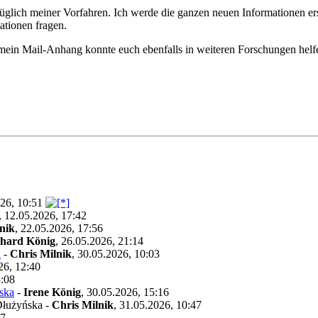
glich meiner Vorfahren. Ich werde die ganzen neuen Informationen ers
ationen fragen.
e mein Mail-Anhang konnte euch ebenfalls in weiteren Forschungen helf
026, 10:51
,
12.05.2026, 17:42
nik
,
22.05.2026, 17:56
hard König
,
26.05.2026, 21:14
a
-
Chris Milnik
,
30.05.2026, 10:03
26, 12:40
5:08
ska
-
Irene König
,
30.05.2026, 15:16
łużyńska
-
Chris Milnik
,
31.05.2026, 10:47
17