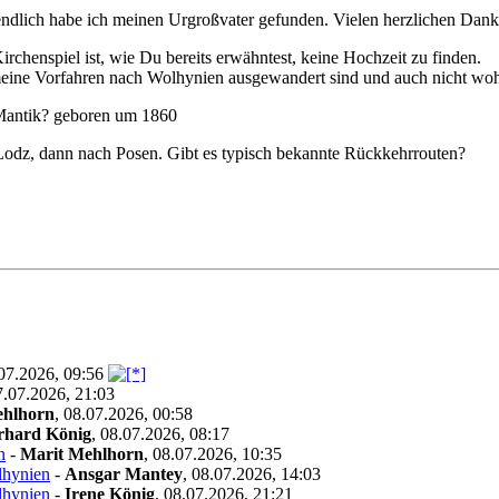
ndlich habe ich meinen Urgroßvater gefunden. Vielen herzlichen Dank
rchenspiel ist, wie Du bereits erwähntest, keine Hochzeit zu finden.
meine Vorfahren nach Wolhynien ausgewandert sind und auch nicht woh
Mantik? geboren um 1860
Lodz, dann nach Posen. Gibt es typisch bekannte Rückkehrrouten?
07.2026, 09:56
7.07.2026, 21:03
ehlhorn
,
08.07.2026, 00:58
rhard König
,
08.07.2026, 08:17
n
-
Marit Mehlhorn
,
08.07.2026, 10:35
lhynien
-
Ansgar Mantey
,
08.07.2026, 14:03
lhynien
-
Irene König
,
08.07.2026, 21:21