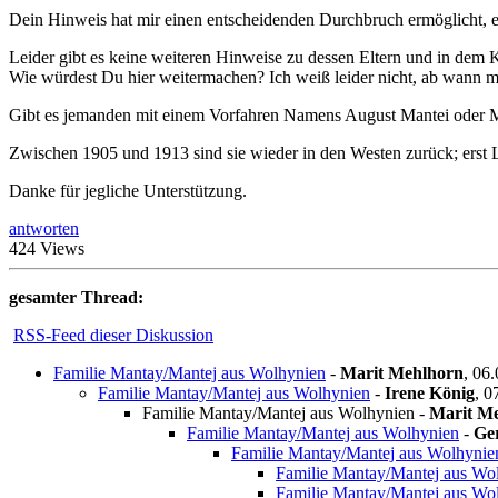
Dein Hinweis hat mir einen entscheidenden Durchbruch ermöglicht, e
Leider gibt es keine weiteren Hinweise zu dessen Eltern und in dem Ki
Wie würdest Du hier weitermachen? Ich weiß leider nicht, ab wann 
Gibt es jemanden mit einem Vorfahren Namens August Mantei oder 
Zwischen 1905 und 1913 sind sie wieder in den Westen zurück; erst 
Danke für jegliche Unterstützung.
antworten
424 Views
gesamter Thread:
RSS-Feed dieser Diskussion
Familie Mantay/Mantej aus Wolhynien
-
Marit Mehlhorn
,
06.
Familie Mantay/Mantej aus Wolhynien
-
Irene König
,
0
Familie Mantay/Mantej aus Wolhynien
-
Marit M
Familie Mantay/Mantej aus Wolhynien
-
Ge
Familie Mantay/Mantej aus Wolhynie
Familie Mantay/Mantej aus Wo
Familie Mantay/Mantej aus Wo