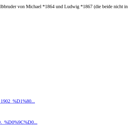
Halbbruder von Michael *1864 und Ludwig *1867 (die beide nicht in
1902_%D1%80...
9._%D0%9C%D0...