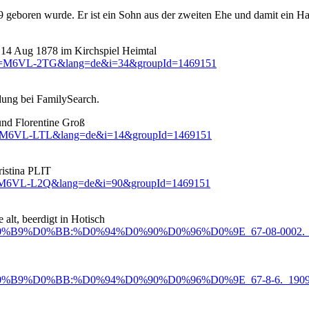
79 geboren wurde. Er ist ein Sohn aus der zweiten Ehe und damit ein 
14 Aug 1878 im Kirchspiel Heimtal
?wc=M6VL-2TG&lang=de&i=34&groupId=1469151
dung bei FamilySearch.
nd Florentine Groß
?wc=M6VL-LTL&lang=de&i=14&groupId=1469151
istina PLIT
?wc=M6VL-L2Q&lang=de&i=90&groupId=1469151
 alt, beerdigt in Hotisch
0%B0%D0%B9%D0%BB:%D0%94%D0%90%D0%96%D0%9E_67-08-0002._
0%B0%D0%B9%D0%BB:%D0%94%D0%90%D0%96%D0%9E_67-8-6._190