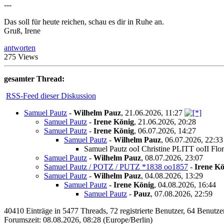
---
Das soll für heute reichen, schau es dir in Ruhe an.
Gruß, Irene
antworten
275 Views
gesamter Thread:
RSS-Feed dieser Diskussion
Samuel Pautz
-
Wilhelm Pauz
,
21.06.2026, 11:27
Samuel Pautz
-
Irene König
,
21.06.2026, 20:28
Samuel Pautz
-
Irene König
,
06.07.2026, 14:27
Samuel Pautz
-
Wilhelm Pauz
,
06.07.2026, 22:33
Samuel Pautz ooI Christine PLITT ooII Fl
Samuel Pautz
-
Wilhelm Pauz
,
08.07.2026, 23:07
Samuel Pautz / POTZ / PUTZ *1838 oo1857
-
Irene Kö
Samuel Pautz
-
Wilhelm Pauz
,
04.08.2026, 13:29
Samuel Pautz
-
Irene König
,
04.08.2026, 16:44
Samuel Pautz
-
Pauz
,
07.08.2026, 22:59
40410 Einträge in 5477 Threads, 72 registrierte Benutzer, 64 Benutzer 
Forumszeit: 08.08.2026, 08:28 (Europe/Berlin)