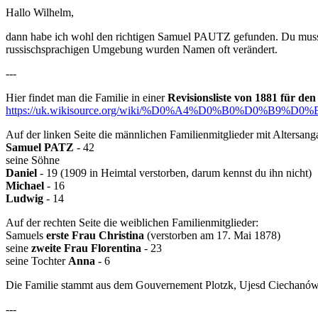
Hallo Wilhelm,
dann habe ich wohl den richtigen Samuel PAUTZ gefunden. Du muss
russischsprachigen Umgebung wurden Namen oft verändert.
---
Hier findet man die Familie in einer
Revisionsliste von 1881 für de
https://uk.wikisource.org/wiki/%D0%A4%D0%B0%D0%B9
Auf der linken Seite die männlichen Familienmitglieder mit Altersang
Samuel PATZ
- 42
seine Söhne
Daniel
- 19 (1909 in Heimtal verstorben, darum kennst du ihn nicht)
Michael
- 16
Ludwig
- 14
Auf der rechten Seite die weiblichen Familienmitglieder:
Samuels
erste Frau Christina
(verstorben am 17. Mai 1878)
seine
zweite Frau Florentina
- 23
seine Tochter
Anna
- 6
Die Familie stammt aus dem Gouvernement Plotzk, Ujesd Ciechanów
---