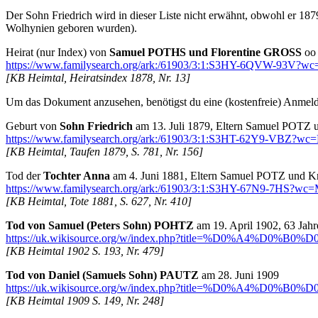
Der Sohn Friedrich wird in dieser Liste nicht erwähnt, obwohl er 18
Wolhynien geboren wurden).
Heirat (nur Index) von
Samuel POTHS und Florentine GROSS
oo 
https://www.familysearch.org/ark:/61903/3:1:S3HY-6QVW-93V
[KB Heimtal, Heiratsindex 1878, Nr. 13]
Um das Dokument anzusehen, benötigst du eine (kostenfreie) Anmel
Geburt von
Sohn Friedrich
am 13. Juli 1879, Eltern Samuel POTZ u
https://www.familysearch.org/ark:/61903/3:1:S3HT-62Y9-VBZ
[KB Heimtal, Taufen 1879, S. 781, Nr. 156]
Tod der
Tochter Anna
am 4. Juni 1881, Eltern Samuel POTZ und Kr
https://www.familysearch.org/ark:/61903/3:1:S3HY-67N9-7HS
[KB Heimtal, Tote 1881, S. 627, Nr. 410]
Tod von Samuel (Peters Sohn) POHTZ
am 19. April 1902, 63 Jahre
https://uk.wikisource.org/w/index.php?title=%D0%A4%D
[KB Heimtal 1902 S. 193, Nr. 479]
Tod von Daniel (Samuels Sohn) PAUTZ
am 28. Juni 1909
https://uk.wikisource.org/w/index.php?title=%D0%A4%D
[KB Heimtal 1909 S. 149, Nr. 248]