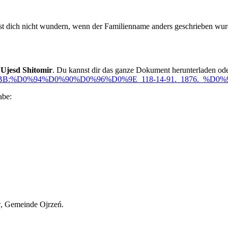
t dich nicht wundern, wenn der Familienname anders geschrieben wu
n Ujesd Shitomir
. Du kannst dir das ganze Dokument herunterladen oder
%D0%BB:%D0%94%D0%90%D0%96%D0%9E_118-14-91._1876._%D
abe:
, Gemeinde Ojrzeń.