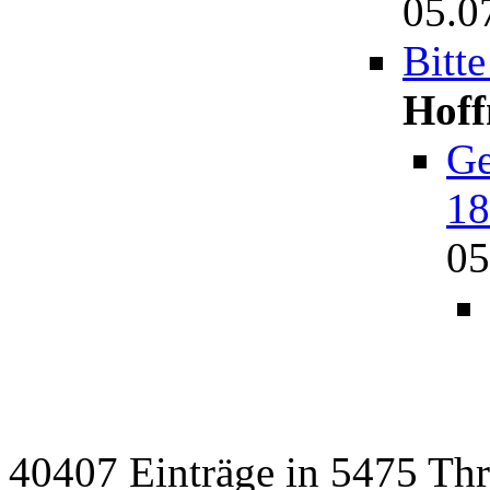
05.0
Bitt
Hof
Ge
18
05
40407 Einträge in 5475 Thre