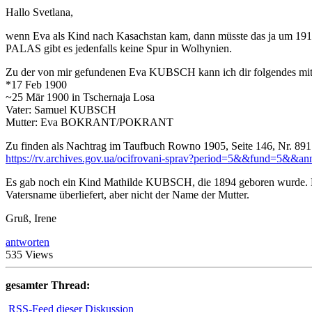
Hallo Svetlana,
wenn Eva als Kind nach Kasachstan kam, dann müsste das ja um 1910 
PALAS gibt es jedenfalls keine Spur in Wolhynien.
Zu der von mir gefundenen Eva KUBSCH kann ich dir folgendes mitt
*17 Feb 1900
~25 Mär 1900 in Tschernaja Losa
Vater: Samuel KUBSCH
Mutter: Eva BOKRANT/POKRANT
Zu finden als Nachtrag im Taufbuch Rowno 1905, Seite 146, Nr. 891
https://rv.archives.gov.ua/ocifrovani-sprav?period=5&&fund=5&&an
Es gab noch ein Kind Mathilde KUBSCH, die 1894 geboren wurde. Mehr f
Vatersname überliefert, aber nicht der Name der Mutter.
Gruß, Irene
antworten
535 Views
gesamter Thread:
RSS-Feed dieser Diskussion