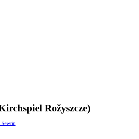
irchspiel Rožyszcze)
 Sewrin