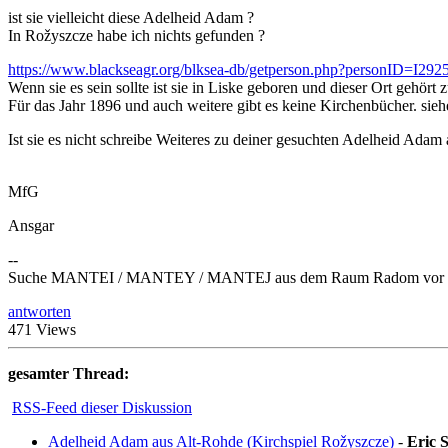
ist sie vielleicht diese Adelheid Adam ?
In Rožyszcze habe ich nichts gefunden ?
https://www.blackseagr.org/blksea-db/getperson.php?personID=I29
Wenn sie es sein sollte ist sie in Liske geboren und dieser Ort gehört
Für das Jahr 1896 und auch weitere gibt es keine Kirchenbücher. sie
Ist sie es nicht schreibe Weiteres zu deiner gesuchten Adelheid Adam a
MfG
Ansgar
--
Suche MANTEI / MANTEY / MANTEJ aus dem Raum Radom vor 
antworten
471 Views
gesamter Thread:
RSS-Feed dieser Diskussion
Adelheid Adam aus Alt-Rohde (Kirchspiel Rožyszcze)
-
Eric 