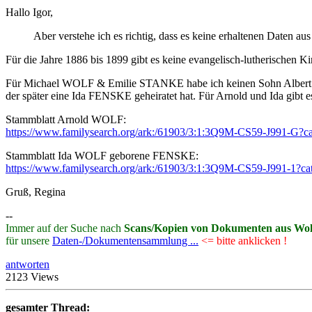
Hallo Igor,
Aber verstehe ich es richtig, dass es keine erhaltenen Daten au
Für die Jahre 1886 bis 1899 gibt es keine evangelisch-lutherischen K
Für Michael WOLF & Emilie STANKE habe ich keinen Sohn Albert *1
der später eine Ida FENSKE geheiratet hat. Für Arnold und Ida gibt
Stammblatt Arnold WOLF:
https://www.familysearch.org/ark:/61903/3:1:3Q9M-CS59-J991-G
Stammblatt Ida WOLF geborene FENSKE:
https://www.familysearch.org/ark:/61903/3:1:3Q9M-CS59-J991-1?
Gruß, Regina
--
Immer auf der Suche nach
Scans/Kopien von Dokumenten aus Wo
für unsere
Daten-/Dokumentensammlung ...
<= bitte anklicken !
antworten
2123 Views
gesamter Thread: