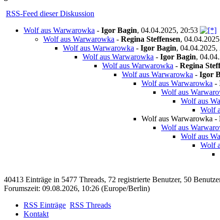
RSS-Feed dieser Diskussion
Wolf aus Warwarowka
-
Igor Bagin
,
04.04.2025, 20:53
Wolf aus Warwarowka
-
Regina Steffensen
,
04.04.2025
Wolf aus Warwarowka
-
Igor Bagin
,
04.04.2025,
Wolf aus Warwarowka
-
Igor Bagin
,
04.04.
Wolf aus Warwarowka
-
Regina Stef
Wolf aus Warwarowka
-
Igor 
Wolf aus Warwarowka
-
Wolf aus Warwar
Wolf aus W
Wolf 
Wolf aus Warwarowka
-
Wolf aus Warwarow
Wolf aus Wa
Wolf 
40413 Einträge in 5477 Threads, 72 registrierte Benutzer, 50 Benutzer 
Forumszeit: 09.08.2026, 10:26 (Europe/Berlin)
RSS Einträge
RSS Threads
Kontakt