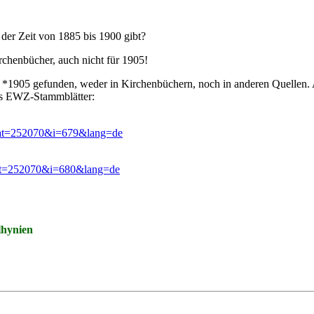
s der Zeit von 1885 bis 1900 gibt?
irchenbücher, auch nicht für 1905!
905 gefunden, weder in Kirchenbüchern, noch in anderen Quellen. 
 es EWZ-Stammblätter:
?cat=252070&i=679&lang=de
cat=252070&i=680&lang=de
lhynien