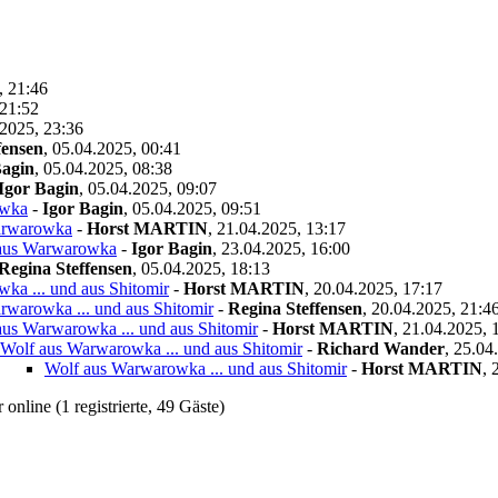
, 21:46
 21:52
2025, 23:36
fensen
,
05.04.2025, 00:41
Bagin
,
05.04.2025, 08:38
Igor Bagin
,
05.04.2025, 09:07
owka
-
Igor Bagin
,
05.04.2025, 09:51
arwarowka
-
Horst MARTIN
,
21.04.2025, 13:17
aus Warwarowka
-
Igor Bagin
,
23.04.2025, 16:00
Regina Steffensen
,
05.04.2025, 18:13
ka ... und aus Shitomir
-
Horst MARTIN
,
20.04.2025, 17:17
rwarowka ... und aus Shitomir
-
Regina Steffensen
,
20.04.2025, 21:4
aus Warwarowka ... und aus Shitomir
-
Horst MARTIN
,
21.04.2025, 
Wolf aus Warwarowka ... und aus Shitomir
-
Richard Wander
,
25.04
Wolf aus Warwarowka ... und aus Shitomir
-
Horst MARTIN
,
online (1 registrierte, 49 Gäste)