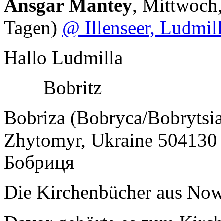
Ansgar Mantey
,
Mittwoch,
Tagen)
@ Illenseer, Ludmil
Hallo Ludmilla
Bobritz
Bobriza (Bobryca/Bobrytsi
Zhytomyr, Ukraine 504130
Бобриця
Die Kirchenbücher aus No