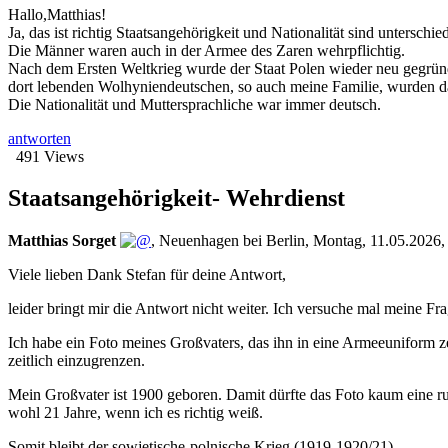
Hallo,Matthias!
Ja, das ist richtig Staatsangehörigkeit und Nationalität sind unters
Die Männer waren auch in der Armee des Zaren wehrpflichtig.
Nach dem Ersten Weltkrieg wurde der Staat Polen wieder neu gegrü
dort lebenden Wolhyniendeutschen, so auch meine Familie, wurden da
Die Nationalität und Muttersprachliche war immer deutsch.
antworten
491 Views
Staatsangehörigkeit- Wehrdienst
Matthias Sorget
,
Neuenhagen bei Berlin
,
Montag, 11.05.2026,
Viele lieben Dank Stefan für deine Antwort,
leider bringt mir die Antwort nicht weiter. Ich versuche mal meine Fr
Ich habe ein Foto meines Großvaters, das ihn in eine Armeeuniform zei
zeitlich einzugrenzen.
Mein Großvater ist 1900 geboren. Damit dürfte das Foto kaum eine r
wohl 21 Jahre, wenn ich es richtig weiß.
Somit bleibt der sowjetische-polnische Krieg (1919-1920/21)