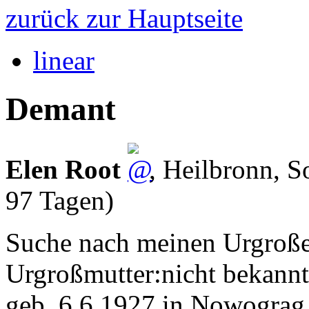
zurück zur Hauptseite
linear
Demant
Elen Root
,
Heilbronn
,
S
97 Tagen)
Suche nach meinen Urgroße
Urgroßmutter:nicht bekann
geb. 6.6.1927 in Nowograg