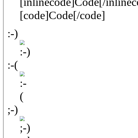
[inlinecode]Code[/inlinec
[code]Code[/code]
:-)
:-(
;-)