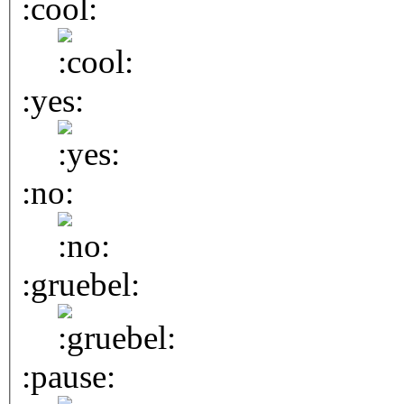
:cool:
:yes:
:no:
:gruebel:
:pause: